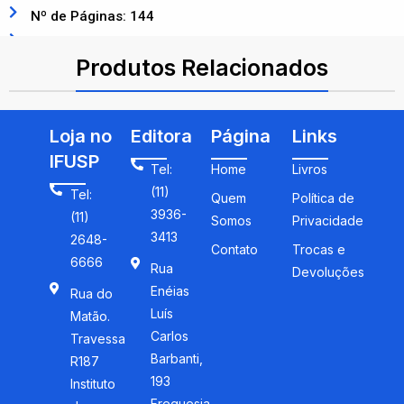
Nº de Páginas: 144
ISBN: 9788522110933
Produtos Relacionados
Loja no
Editora
Página
Links
IFUSP
Tel:
Home
Livros
(11)
Tel:
Quem
Política de
3936-
(11)
Somos
Privacidade
3413
2648-
Contato
Trocas e
6666
Rua
Devoluções
Enéias
Rua do
Luís
Matão.
Carlos
Travessa
Barbanti,
R187
193
Instituto
Freguesia