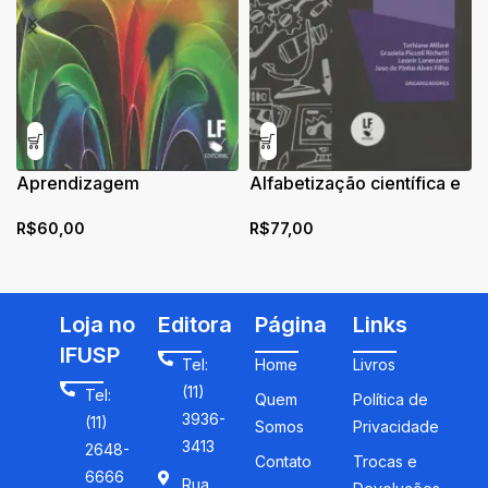
Aprendizagem
Alfabetização científica e
Significativa: a teoria e
tecnológica na Educação
R$
60,00
R$
77,00
textos complementares
em Ciências: Fundamentos
e Práticas
Loja no
Editora
Página
Links
IFUSP
Tel:
Home
Livros
(11)
Tel:
Quem
Política de
3936-
(11)
Somos
Privacidade
3413
2648-
Contato
Trocas e
6666
Rua