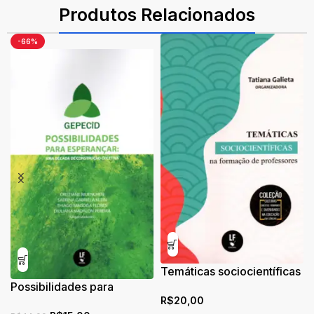
Produtos Relacionados
-66%
Temáticas sociocientíficas
Possibilidades para
na formação de
R$
20,00
esperançar: uma década
professores