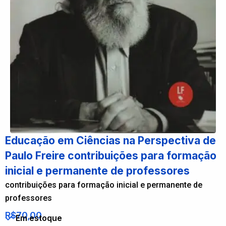
Educação em Ciências na Perspectiva de
Paulo Freire contribuições para formação
inicial e permanente de professores
contribuições para formação inicial e permanente de
professores
R$
70,00
Em estoque