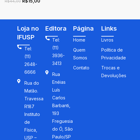
R$
15,00
de construção coletiva
R$
44,00
Loja no
Editora
Página
Links
IFUSP
Tel:
Home
Livros
(11)
Tel:
Quem
Política de
3936-
(11)
Somos
Privacidade
3413
2648-
Contato
Trocas e
6666
Rua
Devoluções
Enéias
Rua do
Luís
Matão.
Carlos
Travessa
Barbanti,
R187
193
Instituto
Freguesia
de
do Ó, São
Física,
Paulo/SP
USP –