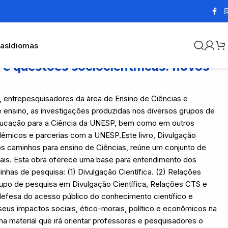
cas
Idiomas
 e questões sociocientíficas: novos
, entrepesquisadores da área de Ensino de Ciências e
 ensino, as investigações produzidas nos diversos grupos de
ducação para a Ciência da UNESP, bem como em outros
dêmicos e parcerias com a UNESP.Este livro, Divulgação
os caminhos para ensino de Ciências, reúne um conjunto de
onais. Esta obra oferece uma base para entendimento dos
has de pesquisa: (1) Divulgação Científica. (2) Relações
rupo de pesquisa em Divulgação Científica, Relações CTS e
 defesa do acesso público do conhecimento científico e
us impactos sociais, ético-morais, político e econômicos na
ma material que irá orientar professores e pesquisadores o