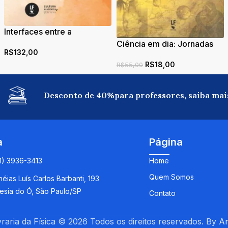
Interfaces entre a
produção acadêmica em
Ciência em dia: Jornadas
R$
132,00
ensino de ciências e os
de divulgação cientifica
saberes e práticas
R$
18,00
R$
55,00
docentes em diferentes
níveis, modalidades de
Desconto de 40%para professores, saiba mai
ensino e espaços
educativos
a
Página
11) 3936-3413
Home
Quem Somos
éias Luís Carlos Barbanti, 193
esia do Ó, São Paulo/SP
Contato
vraria da Física © 2026 Todos os direitos reservados. By
Ar