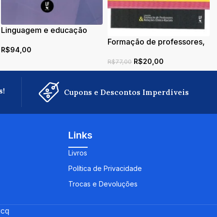
Linguagem e educação
matemática
Formação de professores,
R$
94,00
livro didático e Escola
R$
20,00
Básica
R$
77,00
s!
Cupons e Descontos Imperdíveis
Links
Livros
Política de Privacidade
Trocas e Devoluções
cq