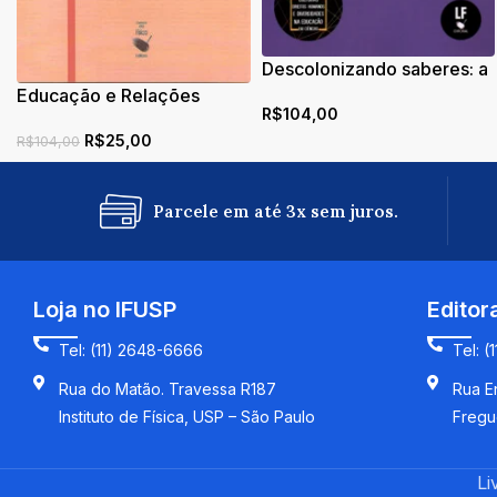
Descolonizando saberes: a
Lei 10.639/2003 no ensino
Educação e Relações
R$
104,00
de ciências
Raciais: Conceituação e
R$
25,00
Historicidade
R$
104,00
Parcele em até 3x sem juros.
Loja no IFUSP
Editor
Tel: (11) 2648-6666
Tel: (
Rua do Matão. Travessa R187
Rua En
Instituto de Física, USP – São Paulo
Fregu
Li