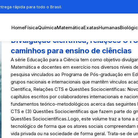
trega rápida para todo o Brasil.
Home
Física
Química
Matemática
Exatas
Humanas
Biológi
Divulgação científica, relações CTS
caminhos para ensino de ciências
A série Educação para a Ciência tem como objetivo divulgar
Matemática e docentes em exercício nos diversos níveis de
pesquisa vinculados ao Programa de Pós-graduação em E
grupos nacionais e internacionais que mantêm vínculos aca
Científica, Relações CTS e Questões Sociocientíficas: Nov
capítulos escritos por colaboradores internacionais e naci
fundamentos teórico-metodológicos acerca das seguintes lin
CTS e (3) Questões Sociocientíficas que fazem parte do g
Questões Sociocientíficas.Logo, este volume traz a tona a
tecnológico de forma que os atores sociais compreendam se
vida privada ou na sociedade de forma geral. Trata-se de u