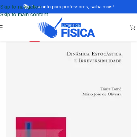
Skip to navigation
Desconto para professores,
saiba mais!
Skip to main content
-25%