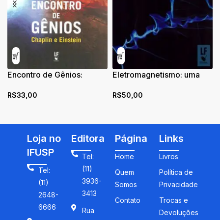
Encontro de Gênios:
Eletromagnetismo: uma
Chaplin e Einstein
viagem do macro ao micro
R$
33,00
R$
50,00
Loja no
Editora
Página
Links
IFUSP
Tel:
Home
Livros
(11)
Tel:
Quem
Política de
3936-
(11)
Somos
Privacidade
3413
2648-
Contato
Trocas e
6666
Rua
Devoluções