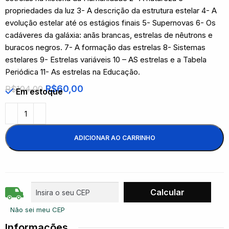
propriedades da luz 3- A descrição da estrutura estelar 4- A
evolução estelar até os estágios finais 5- Supernovas 6- Os
cadáveres da galáxia: anãs brancas, estrelas de nêutrons e
buracos negros. 7- A formação das estrelas 8- Sistemas
estelares 9- Estrelas variáveis 10 – AS estrelas e a Tabela
Periódica 11- As estrelas na Educação.
R$
60,00
R$
104,00
Em estoque
ADICIONAR AO CARRINHO
Não sei meu CEP
Informações