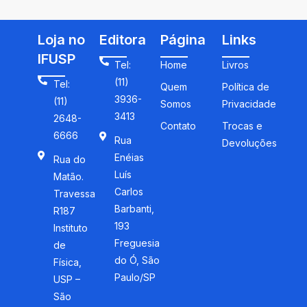
Loja no
Editora
Página
Links
IFUSP
Tel:
Home
Livros
(11)
Tel:
Quem
Política de
3936-
(11)
Somos
Privacidade
3413
2648-
Contato
Trocas e
6666
Rua
Devoluções
Enéias
Rua do
Luís
Matão.
Carlos
Travessa
Barbanti,
R187
193
Instituto
Freguesia
de
do Ó, São
Física,
Paulo/SP
USP –
São