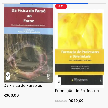
-67%
Da Física do Faraó ao
Fóton: Percepções,
Formação de Professores
R$
66,00
Experimentos e
e Diversidade: entre a
R$
20,00
demonstrações de Física
universidade e a escola
R$
60,00
básica