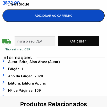
R$
72,00
Em estoque
ADICIONAR AO CARRINHO
Não sei meu CEP
Informações
Autor: Brito, Alan Alves (Autor)
Edição: 1
Ano da Edição: 2020
Editora: Editora Appris
Nº de Páginas: 109
ISBN: 9788547346102
Produtos Relacionados