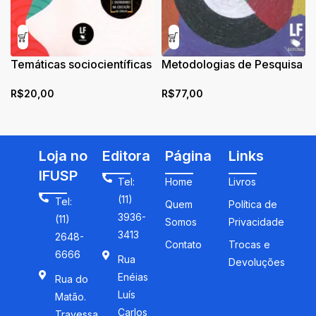
Temáticas sociocientíficas
Metodologias de Pesquisa
na formação de
em Ensino
R$
20,00
R$
77,00
professores
Loja no
Editora
Página
Links
IFUSP
Tel:
Home
Livros
(11)
Tel:
Quem
Política de
3936-
(11)
Somos
Privacidade
3413
2648-
Contato
Trocas e
6666
Rua
Devoluções
Enéias
Rua do
Luís
Matão.
Carlos
Travessa