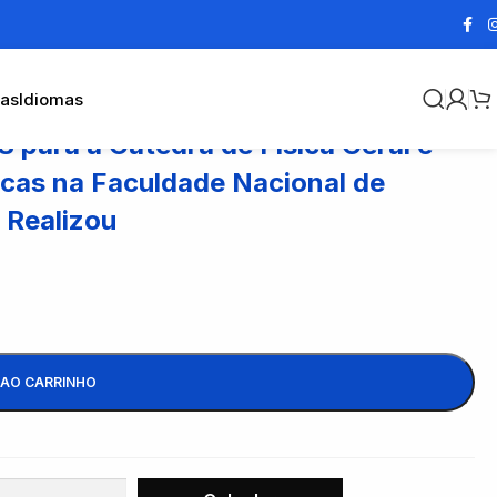
cas
Idiomas
ara a Cátedra de Física Geral e
icas na Faculdade Nacional de
 Realizou
 AO CARRINHO