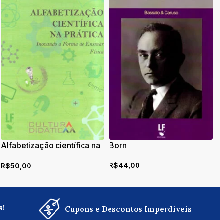
Alfabetização científica na
Born
prática: inovando a forma
R$
44,00
R$
50,00
de ensinar física
s!
Cupons e Descontos Imperdíveis