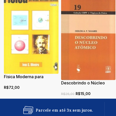
Física Moderna para
iniciados, interessados e
Descobrindo o Núcleo
R$
72,00
aficionados
Atômico
R$
15,00
R$
26,00
Parcele em até 3x sem juros.