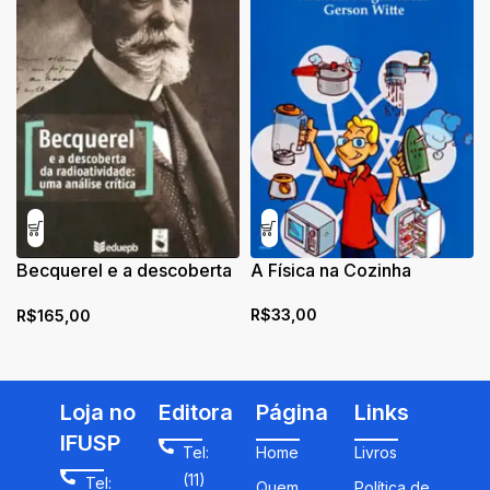
Becquerel e a descoberta
A Física na Cozinha
da radioatividade: uma
R$
33,00
R$
165,00
análise crítica
Loja no
Editora
Página
Links
IFUSP
Tel:
Home
Livros
(11)
Tel:
Quem
Política de