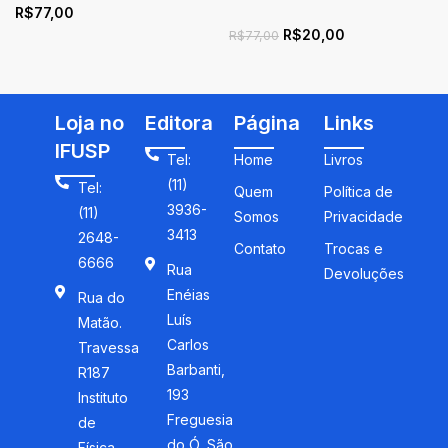
R$
77,00
Online: Interações para o
R$
20,00
ensino, pesquisa e
R$
77,00
formação cocente
Loja no
Editora
Página
Links
IFUSP
Tel:
Home
Livros
(11)
Tel:
Quem
Política de
3936-
(11)
Somos
Privacidade
3413
2648-
Contato
Trocas e
6666
Rua
Devoluções
Enéias
Rua do
Luís
Matão.
Carlos
Travessa
Barbanti,
R187
193
Instituto
Freguesia
de
do Ó, São
Física,