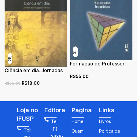
Formação do Professor:
Ciência em dia: Jornadas
Microensaios Tetraédricos
R$
55,00
de divulgação cientifica
– Livro de Bolso
R$
18,00
R$
55,00
Loja no
Editora
Página
Links
IFUSP
Tel:
Home
Livros
(11)
Tel:
Quem
Política de
3936-