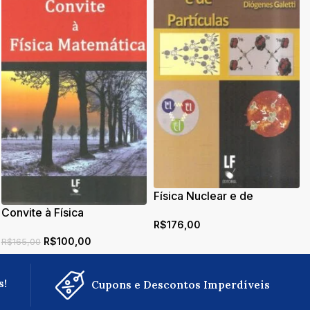
Física Nuclear e de
Partículas: uma introdução
Convite à Física
R$
176,00
Matemática
R$
100,00
R$
165,00
s!
Cupons e Descontos Imperdíveis