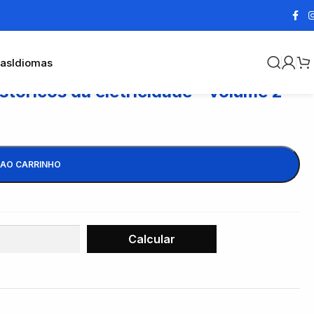
cas
Idiomas
tóricos da eletricidade – volume 2
 AO CARRINHO