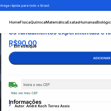
trega rápida para todo o Brasil.
Home
Física
Química
Matemática
Exatas
Humanas
Biológi
Os fundamentos experimentais e his
R$
90,00
Em estoque
ADICIONAR
Não sei meu CEP
Informações
Autor: André Koch Torres Assis