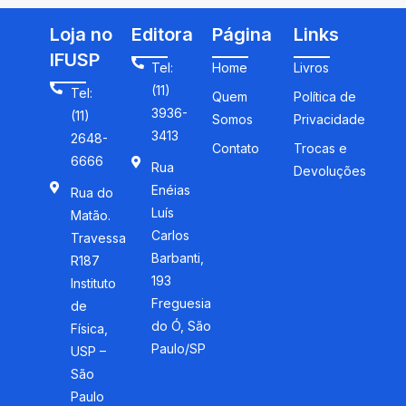
Loja no
Editora
Página
Links
IFUSP
Tel:
Home
Livros
(11)
Tel:
Quem
Política de
3936-
(11)
Somos
Privacidade
3413
2648-
Contato
Trocas e
6666
Rua
Devoluções
Enéias
Rua do
Luís
Matão.
Carlos
Travessa
Barbanti,
R187
193
Instituto
Freguesia
de
do Ó, São
Física,
Paulo/SP
USP –
São
Paulo