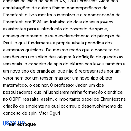
originais do início do século XX, Paul Ehrenfest. Além das
contribuições de outros físicos contemporâneos de
Ehrenfest, o livro mostra o incentivo e a recomendação de
Ehrenfest, em 1924, ao trabalho de dois de seus jovens
assistentes para a introdução do conceito de spin e,
consequentemente, para o esclarecimento do princípio de
Pauli, o qual fundamenta a própria tabela periódica dos
elementos químicos. Do mesmo modo que o conceito de
tensões em um sólido deu origem à definição de grandezas
tensoriais, o conceito de spin do elétron nos levou também a
um novo tipo de grandeza, que não é representada por um
vetor nem por um tensor, mas por um novo tipo objeto
matemático, o espinor, O professor Jader, um dos
pesquisadores que influenciaram minha formação científica
no CBPF, ressalta, assim, o importante papel de Ehrenfest na
criação do ambiente no qual ocorreu o desenvolvimento do
conceito de spin. Vitor Oguri
R$
33,00
Em estoque