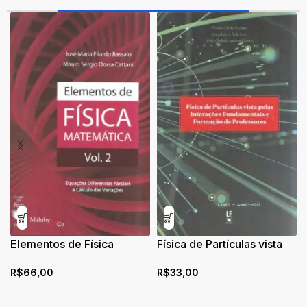
Elementos de Física
Física de Partículas vista
Matemática: Equações
pelas Interações
R$
66,00
R$
33,00
Diferenciais Parciais e
Fundamentais e Formação
Cálculo das Variações
de Professores