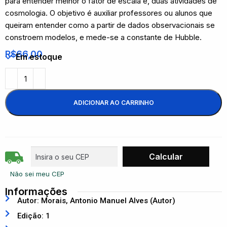
para entender melhor o fator de escala e, duas atividades de
cosmologia. O objetivo é auxiliar professores ou alunos que
queiram entender como a partir de dados observacionais se
constroem modelos, e mede-se a constante de Hubble.
R$
66,00
Em estoque
ADICIONAR AO CARRINHO
Não sei meu CEP
Informações
Autor: Morais, Antonio Manuel Alves (Autor)
Edição: 1