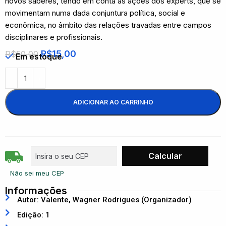
novos saberes, tendo em conta as ações dos experts, que se
movimentam numa dada conjuntura política, social e
econômica, no âmbito das relações travadas entre campos
disciplinares e profissionais.
R$
15,00
R$
50,00
Em estoque
ADICIONAR AO CARRINHO
Não sei meu CEP
Informações
Autor: Valente, Wagner Rodrigues (Organizador)
Edição: 1