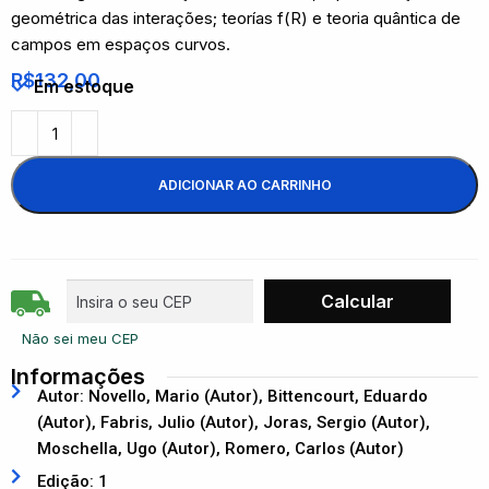
geométrica das interações; teorías f(R) e teoria quântica de
campos em espaços curvos.
R$
132,00
Em estoque
ADICIONAR AO CARRINHO
Não sei meu CEP
Informações
Autor: Novello, Mario (Autor), Bittencourt, Eduardo
(Autor), Fabris, Julio (Autor), Joras, Sergio (Autor),
Moschella, Ugo (Autor), Romero, Carlos (Autor)
Edição: 1