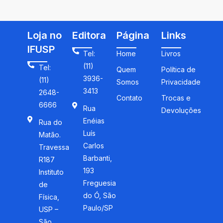
Ler
professor de física
Loja no
Editora
Página
Links
IFUSP
Tel:
Home
Livros
(11)
Tel:
Quem
Política de
3936-
(11)
Somos
Privacidade
3413
2648-
Contato
Trocas e
6666
Rua
Devoluções
Enéias
Rua do
Luís
Matão.
Carlos
Travessa
Barbanti,
R187
193
Instituto
Freguesia
de
do Ó, São
Física,
Paulo/SP
USP –
São