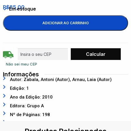
R$
85,00
Em estoque
ADICIONAR AO CARRINHO
Não sei meu CEP
Informações
Autor: Zabala, Antoni (Autor), Arnau, Laia (Autor)
Edição: 1
Ano da Edição: 2010
Editora: Grupo A
Nº de Páginas: 198
ISBN: 9788536321714