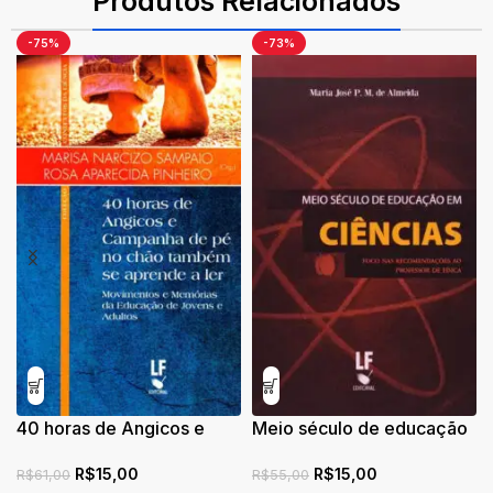
Produtos Relacionados
-75%
-73%
40 horas de Angicos e
Meio século de educação
Campanha de Pé no Chao
em ciêcias: foco nas
R$
15,00
R$
15,00
e Tambem se Aprende a
recomendações ao
R$
61,00
R$
55,00