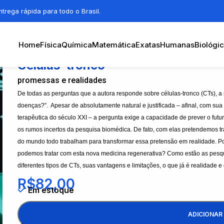
trega rápida para todo o Brasil.
Home
Física
Química
Matemática
Exatas
Humanas
Biológi
Células-tronco
promessas e realidades
De todas as perguntas que a autora responde sobre células-tronco (CTs), a 
doenças?”. Apesar de absolutamente natural e justificada – afinal, com su
terapêutica do século XXI – a pergunta exige a capacidade de prever o futu
os rumos incertos da pesquisa biomédica. De fato, com elas pretendemos tr
do mundo todo trabalham para transformar essa pretensão em realidade. 
podemos tratar com esta nova medicina regenerativa? Como estão as pesqu
diferentes tipos de CTs, suas vantagens e limitações, o que já é realidade
R$
82,00
Em estoque
ADICIONAR