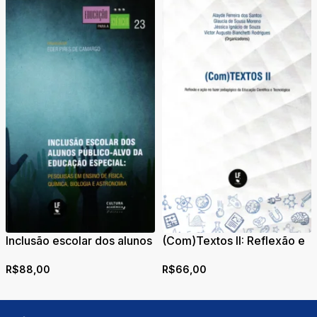
Inclusão escolar dos alunos
(Com)Textos II: Reflexão e
público-alvo da educação
ação no fazer pedagógico
R$
88,00
R$
66,00
especial: pesquisas em
da Educação Científica e
ensino de física, química,
Tecnológica
biologia e astronomia