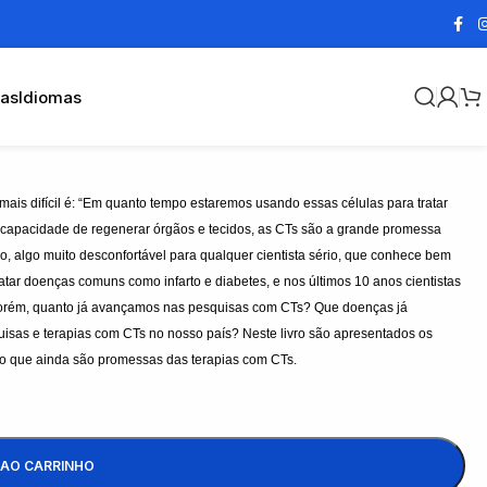
cas
Idiomas
mais difícil é: “Em quanto tempo estaremos usando essas células para tratar
a capacidade de regenerar órgãos e tecidos, as CTs são a grande promessa
ro, algo muito desconfortável para qualquer cientista sério, que conhece bem
atar doenças comuns como infarto e diabetes, e nos últimos 10 anos cientistas
Porém, quanto já avançamos nas pesquisas com CTs? Que doenças já
isas e terapias com CTs no nosso país? Neste livro são apresentados os
 e o que ainda são promessas das terapias com CTs.
 AO CARRINHO