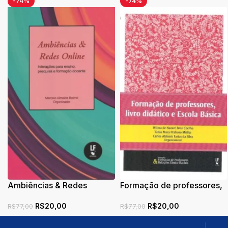
-74%
-74%
Ambiências & Redes
Formação de professores,
Online: Interações para o
livro didático e Escola
R$
20,00
R$
20,00
ensino, pesquisa e
Básica
R$
77,00
R$
77,00
formação cocente