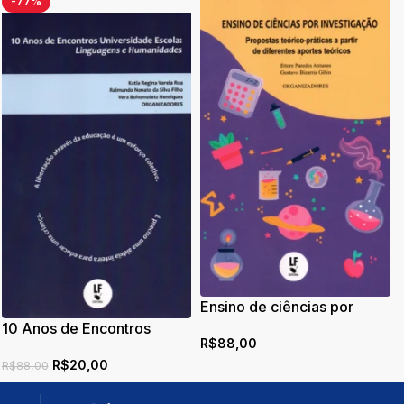
-77%
Ensino de ciências por
investigação: propostas
10 Anos de Encontros
R$
88,00
teórico-práticas a partir de
Universidade Escola:
diferentes aportes teóricos
R$
20,00
Linguagens e Humanidades
R$
88,00