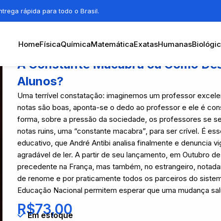
trega rápida para todo o Brasil.
Home
Física
Química
Matemática
Exatas
Humanas
Biológi
A Constante Macabra ou Como De
Alunos?
Uma terrível constatação: imaginemos um professor excelen
notas são boas, aponta-se o dedo ao professor e ele é co
forma, sobre a pressão da sociedade, os professores se s
notas ruins, uma “constante macabra”, para ser crível. É es
educativo, que André Antibi analisa finalmente e denuncia vi
agradável de ler. A partir de seu lançamento, em Outubro d
precedente na França, mas também, no estrangeiro, notad
de renome e por praticamente todos os parceiros do sistem
Educação Nacional permitem esperar que uma mudança salu
R$
73,00
Em estoque