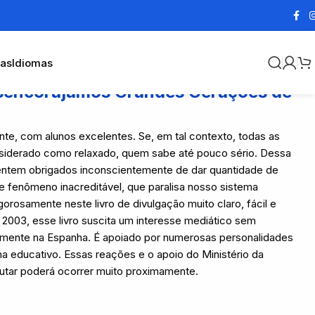
cas
Idiomas
sencorajamos Grandes Gerações de
te, com alunos excelentes. Se, em tal contexto, todas as
nsiderado como relaxado, quem sabe até pouco sério. Dessa
entem obrigados inconscientemente de dar quantidade de
se fenômeno inacreditável, que paralisa nosso sistema
gorosamente neste livro de divulgação muito claro, fácil e
e 2003, esse livro suscita um interesse mediático sem
amente na Espanha. É apoiado por numerosas personalidades
a educativo. Essas reações e o apoio do Ministério da
tar poderá ocorrer muito proximamente.