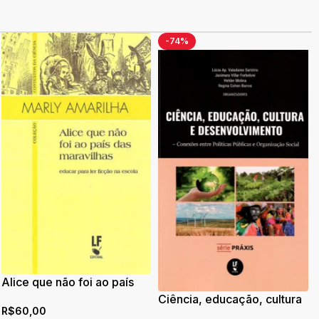
-74%
Alice que não foi ao país
das maravilhas: educar
Ciência, educação, cultura
R$
60,00
para ler ficção na escola
e desenvolvimento: