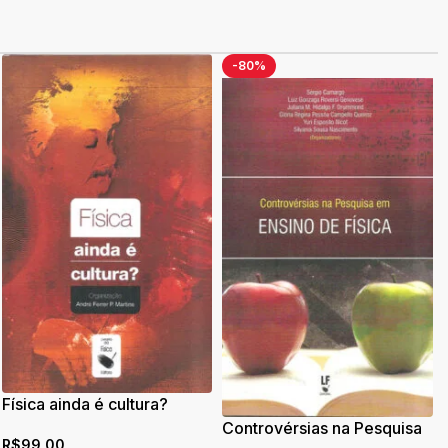
-80%
Física ainda é cultura?
Controvérsias na Pesquisa
R$
99,00