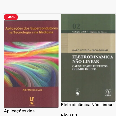
-49%
Eletrodinâmica Não Linear:
Causalidade e Efeitos
Aplicações dos
R$
50,00
Cosmológicos