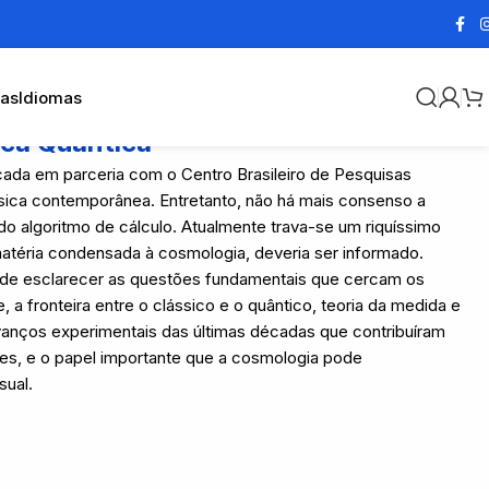
cas
Idiomas
ica Quântica
icada em parceria com o Centro Brasileiro de Pesquisas
ísica contemporânea. Entretanto, não há mais consenso a
 algoritmo de cálculo. Atualmente trava-se um riquíssimo
 matéria condensada à cosmologia, deveria ser informado.
as de esclarecer as questões fundamentais que cercam os
 a fronteira entre o clássico e o quântico, teoria da medida e
anços experimentais das últimas décadas que contribuíram
es, e o papel importante que a cosmologia pode
sual.