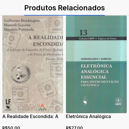
Produtos Relacionados
A Realidade Escondida: A
Eletrônica Analógica
Inserção de Conceitos de
Essencial: Para
R$
50,00
R$
77,00
Física Quântica e de Física
Instrumentação Científica