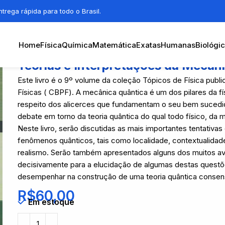
trega rápida para todo o Brasil.
Home
Física
Química
Matemática
Exatas
Humanas
Biológi
Teorias e Interpretações da Mecân
Este livro é o 9º volume da coleção Tópicos de Física publ
Físicas ( CBPF). A mecânica quântica é um dos pilares da f
respeito dos alicerces que fundamentam o seu bem sucedido
debate em torno da teoria quântica do qual todo físico, da
Neste livro, serão discutidas as mais importantes tentativ
fenômenos quânticos, tais como localidade, contextualidade,
realismo. Serão também apresentados alguns dos muitos av
decisivamente para a elucidação de algumas destas questõ
desempenhar na construção de uma teoria quântica consen
R$
60,00
Em estoque