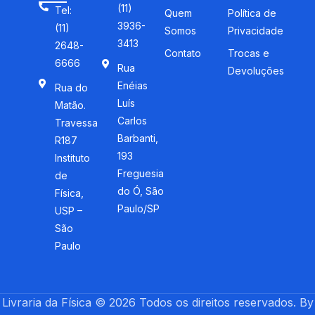
(11)
Tel:
Quem
Política de
3936-
(11)
Somos
Privacidade
3413
2648-
Contato
Trocas e
6666
Rua
Devoluções
Enéias
Rua do
Luís
Matão.
Carlos
Travessa
Barbanti,
R187
193
Instituto
Freguesia
de
do Ó, São
Física,
Paulo/SP
USP –
São
Paulo
Livraria da Física © 2026 Todos os direitos reservados. By