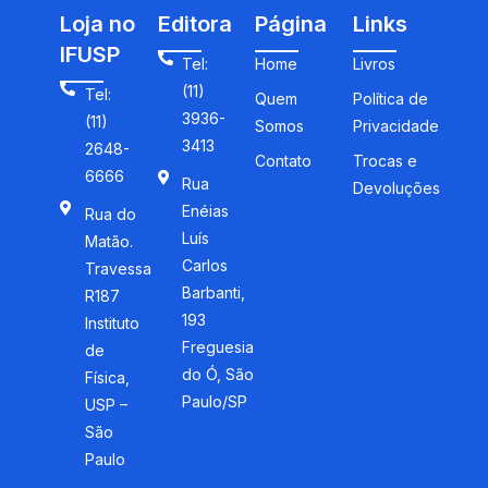
Loja no
Editora
Página
Links
IFUSP
Tel:
Home
Livros
(11)
Tel:
Quem
Política de
3936-
(11)
Somos
Privacidade
3413
2648-
Contato
Trocas e
6666
Rua
Devoluções
Enéias
Rua do
Luís
Matão.
Carlos
Travessa
Barbanti,
R187
193
Instituto
Freguesia
de
do Ó, São
Física,
Paulo/SP
USP –
São
Paulo