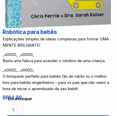
Robótica para bebês
Explicações simples de ideias complexas para formar UMA
MENTE BRILHANTE!
_x000D_ _x000D_
Basta uma faísca para acender o cérebro de uma criança.
_x000D_ _x000D_
O brinquedo perfeito para bebês fãs de robôs ou o melhor
livro para bebês engenheiros – para os pais que não veem a
hora de iniciar o aprendizado de seu bebê!
R$
54,90
Em estoque