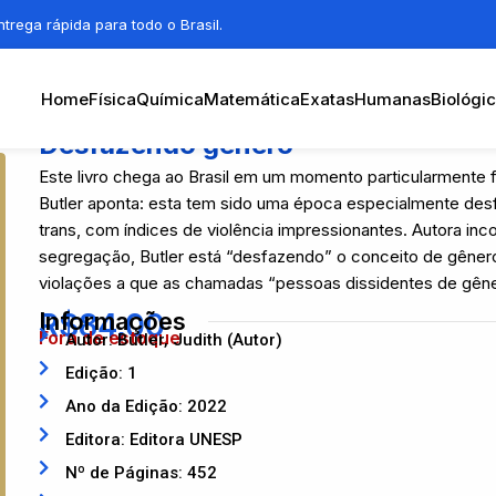
trega rápida para todo o Brasil.
Home
Física
Química
Matemática
Exatas
Humanas
Biológi
Desfazendo gênero
Este livro chega ao Brasil em um momento particularmente
Butler aponta: esta tem sido uma época especialmente des
trans, com índices de violência impressionantes. Autora inc
segregação, Butler está “desfazendo” o conceito de gênero 
violações a que as chamadas “pessoas dissidentes de gên
R$
Informações
84,00
Fora de estoque
Autor: Butler, Judith (Autor)
Edição: 1
Ano da Edição: 2022
Editora: Editora UNESP
Nº de Páginas: 452