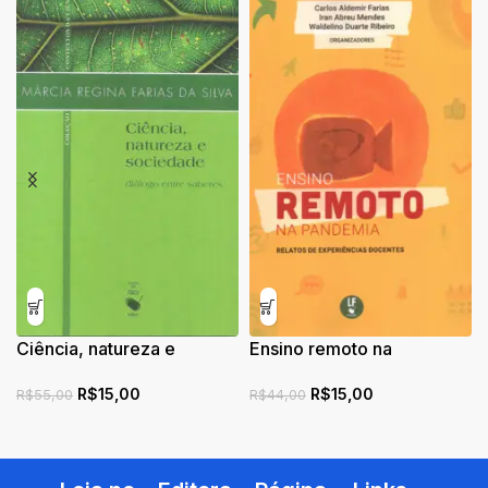
Ciência, natureza e
Ensino remoto na
sociedade: diálogo entre
pandemia: relatos de
R$
15,00
R$
15,00
saberes
experiências docentes
R$
55,00
R$
44,00