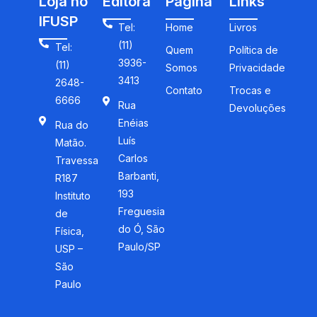
Loja no
Editora
Página
Links
IFUSP
Tel:
Home
Livros
(11)
Tel:
Quem
Política de
3936-
(11)
Somos
Privacidade
3413
2648-
Contato
Trocas e
6666
Rua
Devoluções
Enéias
Rua do
Luís
Matão.
Carlos
Travessa
Barbanti,
R187
193
Instituto
Freguesia
de
do Ó, São
Física,
Paulo/SP
USP –
São
Paulo