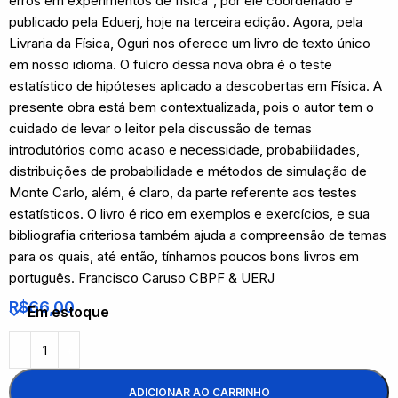
erros em experimentos de física”, por ele coordenado e
publicado pela Eduerj, hoje na terceira edição. Agora, pela
Livraria da Física, Oguri nos oferece um livro de texto único
em nosso idioma. O fulcro dessa nova obra é o teste
estatístico de hipóteses aplicado a descobertas em Física. A
presente obra está bem contextualizada, pois o autor tem o
cuidado de levar o leitor pela discussão de temas
introdutórios como acaso e necessidade, probabilidades,
distribuições de probabilidade e métodos de simulação de
Monte Carlo, além, é claro, da parte referente aos testes
estatísticos. O livro é rico em exemplos e exercícios, e sua
bibliografia criteriosa também ajuda a compreensão de temas
para os quais, até então, tínhamos poucos bons livros em
português. Francisco Caruso CBPF & UERJ
R$
66,00
Em estoque
ADICIONAR AO CARRINHO