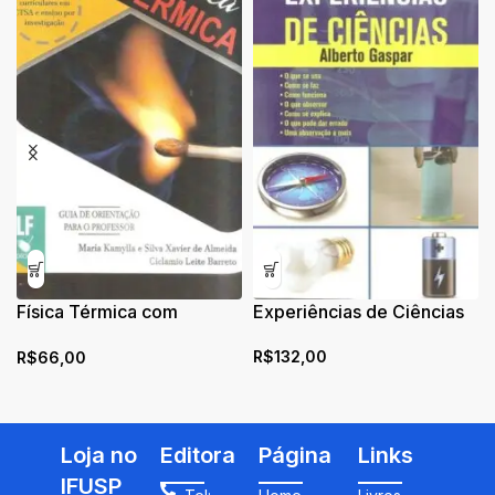
Física Térmica com
Experiências de Ciências
Ênfases curriculares em
R$
132,00
R$
66,00
CTSA e Ensino por
Investigação: Guia de
Orientação para o
professor
Loja no
Editora
Página
Links
IFUSP