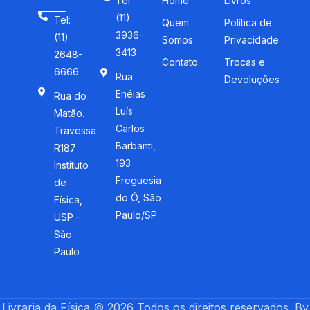
Tel:
Home
Livros
(11)
Tel:
Quem
Política de
3936-
(11)
Somos
Privacidade
3413
2648-
Contato
Trocas e
6666
Rua
Devoluções
Enéias
Rua do
Luís
Matão.
Carlos
Travessa
Barbanti,
R187
193
Instituto
Freguesia
de
do Ó, São
Física,
Paulo/SP
USP –
São
Paulo
Livraria da Física © 2026 Todos os direitos reservados. By