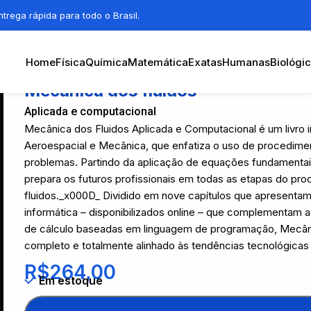
trega rápida para todo o Brasil.
Home
Física
Química
Matemática
Exatas
Humanas
Biológi
Mecânica dos fluidos
Aplicada e computacional
Mecânica dos Fluidos Aplicada e Computacional é um livro in
Aeroespacial e Mecânica, que enfatiza o uso de procedime
problemas. Partindo da aplicação de equações fundamentais
prepara os futuros profissionais em todas as etapas do p
fluidos._x000D_ Dividido em nove capítulos que apresenta
informática – disponibilizados online – que complementam 
de cálculo baseadas em linguagem de programação, Mecâni
completo e totalmente alinhado às tendências tecnológicas 
R$
264,00
Em estoque