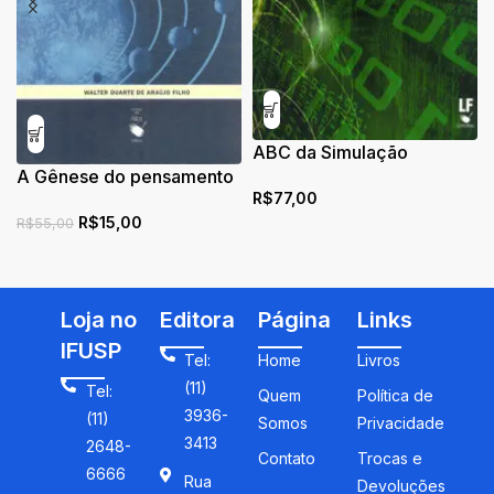
ABC da Simulação
A Gênese do pensamento
Computacional
R$
77,00
galileano
R$
15,00
R$
55,00
Loja no
Editora
Página
Links
IFUSP
Tel:
Home
Livros
(11)
Tel:
Quem
Política de
3936-
(11)
Somos
Privacidade
3413
2648-
Contato
Trocas e
6666
Rua
Devoluções