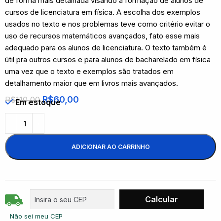
de forma mais detalhada visando a formação de alunos de
cursos de licenciatura em física. A escolha dos exemplos
usados no texto e nos problemas teve como critério evitar o
uso de recursos matemáticos avançados, fato esse mais
adequado para os alunos de licenciatura. O texto também é
útil pra outros cursos e para alunos de bacharelado em física
uma vez que o texto e exemplos são tratados em
detalhamento maior que em livros mais avançados.
R$
60,00
R$
110,00
Em estoque
ADICIONAR AO CARRINHO
Não sei meu CEP