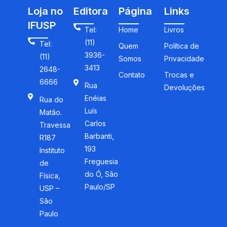
Loja no
Editora
Página
Links
IFUSP
Tel:
Home
Livros
(11)
Tel:
Quem
Política de
3936-
(11)
Somos
Privacidade
3413
2648-
Contato
Trocas e
6666
Rua
Devoluções
Enéias
Rua do
Luís
Matão.
Carlos
Travessa
Barbanti,
R187
193
Instituto
Freguesia
de
do Ó, São
Física,
Paulo/SP
USP –
São
Paulo