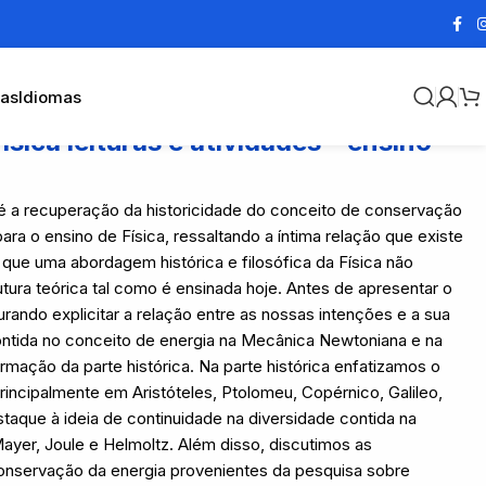
cas
Idiomas
ísica leituras e atividades – ensino
 é a recuperação da historicidade do conceito de conservação
ara o ensino de Física, ressaltando a íntima relação que existe
s que uma abordagem histórica e filosófica da Física não
tura teórica tal como é ensinada hoje. Antes de apresentar o
rando explicitar a relação entre as nossas intenções e a sua
contida no conceito de energia na Mecânica Newtoniana e na
rmação da parte histórica. Na parte histórica enfatizamos o
incipalmente em Aristóteles, Ptolomeu, Copérnico, Galileo,
taque à ideia de continuidade na diversidade contida na
Mayer, Joule e Helmoltz. Além disso, discutimos as
conservação da energia provenientes da pesquisa sobre