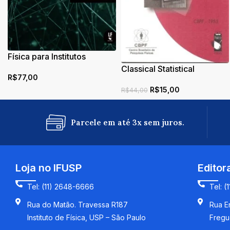
Física para Institutos
Federais, Universidades e
Classical Statistical
R$
77,00
Concursos – Volume 02
Mechanics
R$
15,00
R$
44,00
Parcele em até 3x sem juros.
Loja no IFUSP
Editor
Tel: (11) 2648-6666
Tel: (
Rua do Matão. Travessa R187
Rua En
Instituto de Física, USP – São Paulo
Fregu