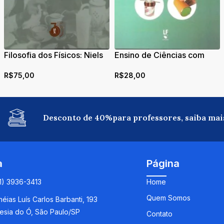
Filosofia dos Físicos: Niels
Ensino de Ciências com
Bohr e Werner Heisemberg
Brinquedos Científicos
R$
75,00
R$
28,00
Desconto de 40%para professores, saiba mai
a
Página
11) 3936-3413
Home
Quem Somos
éias Luís Carlos Barbanti, 193
esia do Ó, São Paulo/SP
Contato