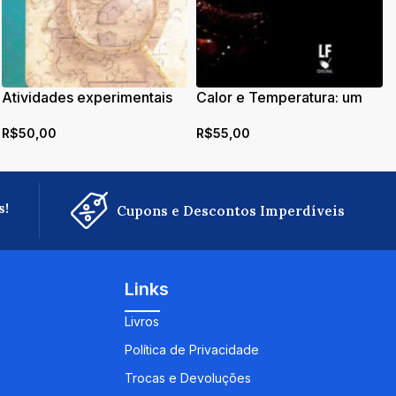
Atividades experimentais
Calor e Temperatura: um
investigativas em Física e
ensino por investigação
R$
50,00
R$
55,00
Química: uma abordagem
para o Ensino Médio
s!
Cupons e Descontos Imperdíveis
Links
Livros
Política de Privacidade
Trocas e Devoluções