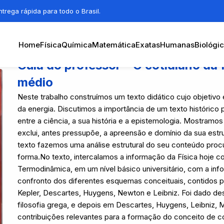
trega rápida para todo o Brasil.
Home
Física
Química
Matemática
Exatas
Humanas
Biológi
Guia do professor – O cotidiano da f
médio
Neste trabalho construímos um texto didático cujo objetivo
da energia. Discutimos a importância de um texto histórico p
entre a ciência, a sua história e a epistemologia. Mostramo
exclui, antes pressupõe, a apreensão e domínio da sua estru
texto fazemos uma análise estrutural do seu conteúdo procu
forma.No texto, intercalamos a informação da Física hoje 
Termodinâmica, em um nível básico universitário, com a info
confronto dos diferentes esquemas conceituais, contidos pr
Kepler, Descartes, Huygens, Newton e Leibniz. Foi dado des
filosofia grega, e depois em Descartes, Huygens, Leibniz, 
contribuições relevantes para a formação do conceito de 