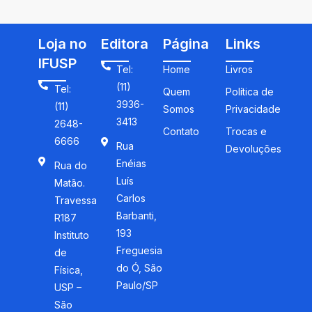
Loja no
Editora
Página
Links
IFUSP
Tel:
Home
Livros
(11)
Tel:
Quem
Política de
3936-
(11)
Somos
Privacidade
3413
2648-
Contato
Trocas e
6666
Rua
Devoluções
Enéias
Rua do
Luís
Matão.
Carlos
Travessa
Barbanti,
R187
193
Instituto
Freguesia
de
do Ó, São
Física,
Paulo/SP
USP –
São