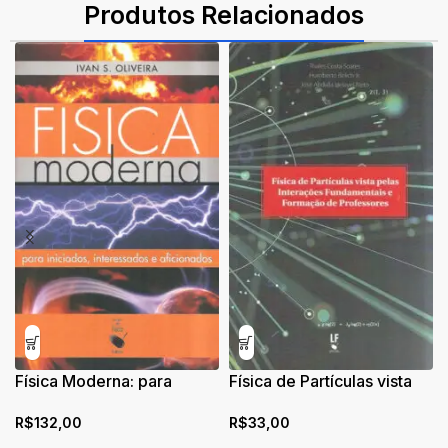
Produtos Relacionados
Física Moderna: para
Física de Partículas vista
iniciados, interessados e
pelas Interações
R$
132,00
R$
33,00
aficionados
Fundamentais e Formação
de Professores