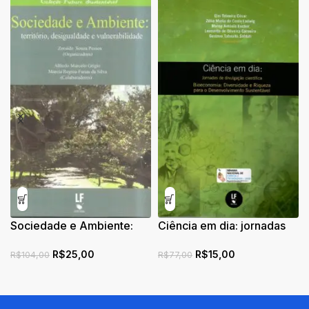
Sociedade e Ambiente:
Ciência em dia: jornadas
território, desigualdade e
de divulgação científi ca:
R$
25,00
R$
15,00
vulnerabilidade
bioeconomia: diversidade
R$
104,00
R$
77,00
e riqueza para o
desenvolvimento
sustentável