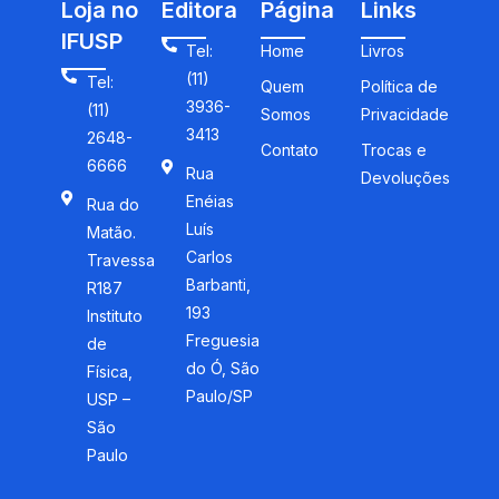
Loja no
Editora
Página
Links
IFUSP
Tel:
Home
Livros
(11)
Tel:
Quem
Política de
3936-
(11)
Somos
Privacidade
3413
2648-
Contato
Trocas e
6666
Rua
Devoluções
Enéias
Rua do
Luís
Matão.
Carlos
Travessa
Barbanti,
R187
193
Instituto
Freguesia
de
do Ó, São
Física,
Paulo/SP
USP –
São
Paulo