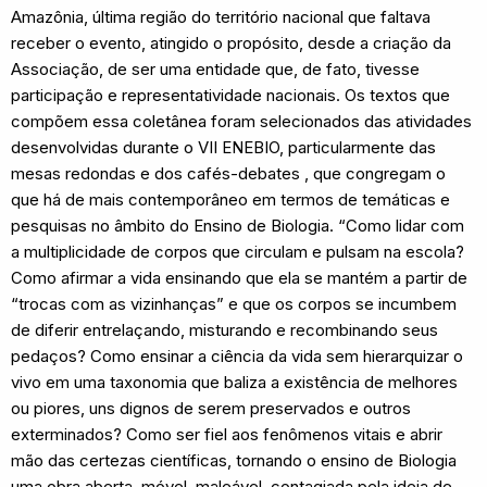
Amazônia, última região do território nacional que faltava
receber o evento, atingido o propósito, desde a criação da
Associação, de ser uma entidade que, de fato, tivesse
participação e representatividade nacionais. Os textos que
compõem essa coletânea foram selecionados das atividades
desenvolvidas durante o VII ENEBIO, particularmente das
mesas redondas e dos cafés-debates , que congregam o
que há de mais contemporâneo em termos de temáticas e
pesquisas no âmbito do Ensino de Biologia. “Como lidar com
a multiplicidade de corpos que circulam e pulsam na escola?
Como afirmar a vida ensinando que ela se mantém a partir de
“trocas com as vizinhanças” e que os corpos se incumbem
de diferir entrelaçando, misturando e recombinando seus
pedaços? Como ensinar a ciência da vida sem hierarquizar o
vivo em uma taxonomia que baliza a existência de melhores
ou piores, uns dignos de serem preservados e outros
exterminados? Como ser fiel aos fenômenos vitais e abrir
mão das certezas científicas, tornando o ensino de Biologia
uma obra aberta, móvel, maleável, contagiada pela ideia de