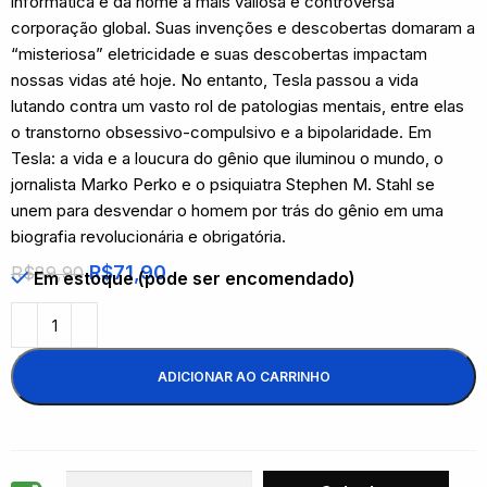
informática e dá nome à mais valiosa e controversa
corporação global. Suas invenções e descobertas domaram a
“misteriosa” eletricidade e suas descobertas impactam
nossas vidas até hoje. No entanto, Tesla passou a vida
lutando contra um vasto rol de patologias mentais, entre elas
o transtorno obsessivo-compulsivo e a bipolaridade. Em
Tesla: a vida e a loucura do gênio que iluminou o mundo, o
jornalista Marko Perko e o psiquiatra Stephen M. Stahl se
unem para desvendar o homem por trás do gênio em uma
biografia revolucionária e obrigatória.
R$
71,90
R$
89,90
Em estoque (pode ser encomendado)
ADICIONAR AO CARRINHO