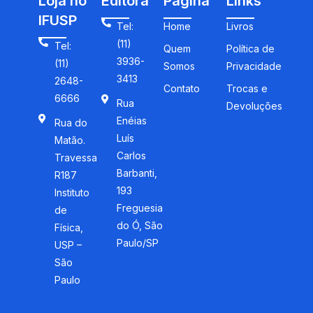
Loja no
Editora
Página
Links
IFUSP
Tel:
Home
Livros
(11)
Tel:
Quem
Política de
3936-
(11)
Somos
Privacidade
3413
2648-
Contato
Trocas e
6666
Rua
Devoluções
Enéias
Rua do
Luís
Matão.
Carlos
Travessa
Barbanti,
R187
193
Instituto
Freguesia
de
do Ó, São
Física,
Paulo/SP
USP –
São
Paulo