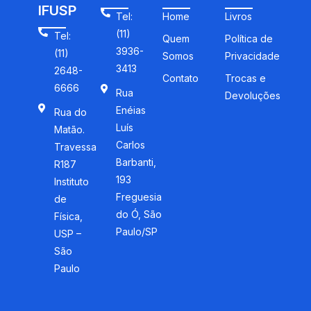
IFUSP
Tel:
Home
Livros
(11)
Tel:
Quem
Política de
3936-
(11)
Somos
Privacidade
3413
2648-
Contato
Trocas e
6666
Rua
Devoluções
Enéias
Rua do
Luís
Matão.
Carlos
Travessa
Barbanti,
R187
193
Instituto
Freguesia
de
do Ó, São
Física,
Paulo/SP
USP –
São
Paulo