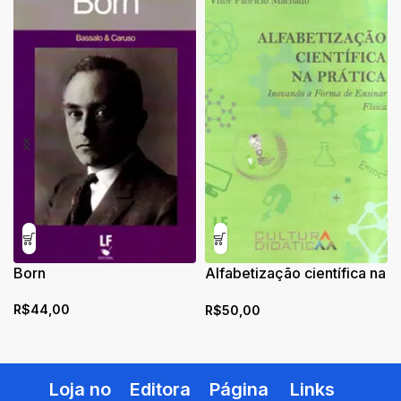
Born
Alfabetização científica na
prática: inovando a forma
R$
44,00
R$
50,00
de ensinar física
Loja no
Editora
Página
Links