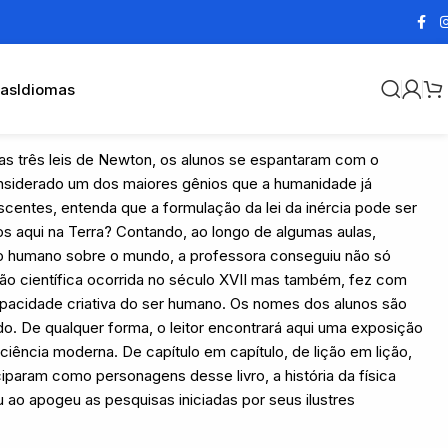
cas
Idiomas
as três leis de Newton, os alunos se espantaram com o
onsiderado um dos maiores gênios que a humanidade já
centes, entenda que a formulação da lei da inércia pode ser
s aqui na Terra? Contando, ao longo de algumas aulas,
to humano sobre o mundo, a professora conseguiu não só
ução científica ocorrida no século XVII mas também, fez com
pacidade criativa do ser humano. Os nomes dos alunos são
o. De qualquer forma, o leitor encontrará aqui uma exposição
ência moderna. De capítulo em capítulo, de lição em lição,
ciparam como personagens desse livro, a história da física
 ao apogeu as pesquisas iniciadas por seus ilustres