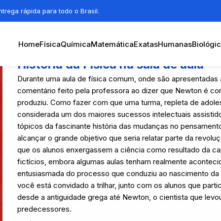
trega rápida para todo o Brasil.
Home
Física
Química
Matemática
Exatas
Humanas
Biológi
História da Física na sala de aula
Durante uma aula de física comum, onde são apresentadas 
comentário feito pela professora ao dizer que Newton é c
produziu. Como fazer com que uma turma, repleta de adoles
considerada um dos maiores sucessos intelectuais assistido
tópicos da fascinante história das mudanças no pensamen
alcançar o grande objetivo que seria relatar parte da revol
que os alunos enxergassem a ciência como resultado da ca
fictícios, embora algumas aulas tenham realmente acontecid
entusiasmada do processo que conduziu ao nascimento da ci
você está convidado a trilhar, junto com os alunos que parti
desde a antiguidade grega até Newton, o cientista que levou
predecessores.