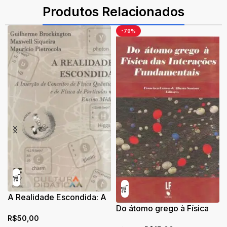
Produtos Relacionados
-79%
A Realidade Escondida: A
Inserção de Conceitos de
Do átomo grego à Física
R$
50,00
Física Quântica e de Física
das Interações