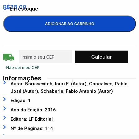
R$
38,00
Em estoque
ADICIONAR AO CARRINHO
Não sei meu CEP
Informações
Autor: Borissevitch, Iouri E. (Autor), Goncalves, Pablo
José (Autor), Schaberle, Fabio Antonio (Autor)
Edição: 1
Ano da Edição: 2016
Editora: LF Editorial
Nº de Páginas: 114
ISBN: 9788578614126