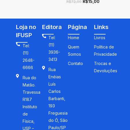
R$
15,00
de Partículas no Ensino
Fundamentais
R$
72,00
Médio
Loja no
Editora
Página
Links
IFUSP
Tel:
Home
Livros
(11)
Tel:
Quem
Política de
3936-
(11)
Somos
Privacidade
3413
2648-
Contato
Trocas e
6666
Rua
Devoluções
Enéias
Rua do
Luís
Matão.
Carlos
Travessa
Barbanti,
R187
193
Instituto
Freguesia
de
do Ó, São
Física,
Paulo/SP
USP –