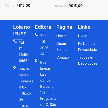
Mechanics
R$
15,00
R$
15,00
R$
31,00
R$
44,00
Loja no
Editora
Página
Links
IFUSP
Tel:
Home
Livros
(11)
Tel:
Quem
Política de
3936-
(11)
Somos
Privacidade
3413
2648-
Contato
Trocas e
6666
Rua
Devoluções
Enéias
Rua do
Luís
Matão.
Carlos
Travessa
Barbanti,
R187
193
Instituto
Freguesia
de
do Ó, São
Física,