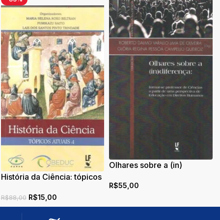
Olhares sobre a (in)
diferença: formar-se
História da Ciência: tópicos
R$
55,00
professor de Ciências a
atuais 4
partir de uma perspectiva
R$
15,00
R$
88,00
de Educação em Direitos
Humanos