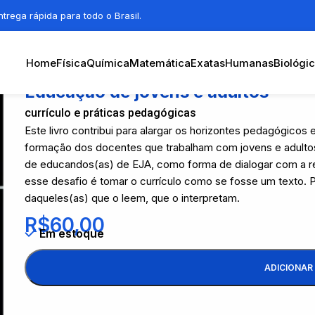
trega rápida para todo o Brasil.
Home
Física
Química
Matemática
Exatas
Humanas
Biológi
Educação de jovens e adultos
currículo e práticas pedagógicas
Este livro contribui para alargar os horizontes pedagógicos
formação dos docentes que trabalham com jovens e adultos
de educandos(as) de EJA, como forma de dialogar com a re
esse desafio é tomar o currículo como se fosse um texto. 
daqueles(as) que o leem, que o interpretam.
R$
60,00
Em estoque
ADICIONAR