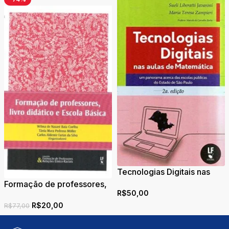
Tecnologias Digitais nas
aulas de Matemática: um
Formação de professores,
R$
50,00
panorama acerca das
livro didático e Escola
escolas públicas do Estado
R$
20,00
Básica
R$
77,00
de São Paulo