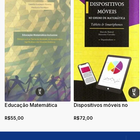
Educação Matemática
Dispositivos móveis no
Inclusiva
ensino de matemática:
R$
55,00
R$
72,00
tablets & smartphones