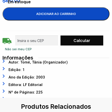
R$
10,00
Em estoque
ADICIONAR AO CARRINHO
Não sei meu CEP
Informações
Autor: Tomé, Tânia (Organizador)
Edição: 1
Ano da Edição: 2003
Editora: LF Editorial
Nº de Páginas: 225
ISBN: 9788588325227
Produtos Relacionados