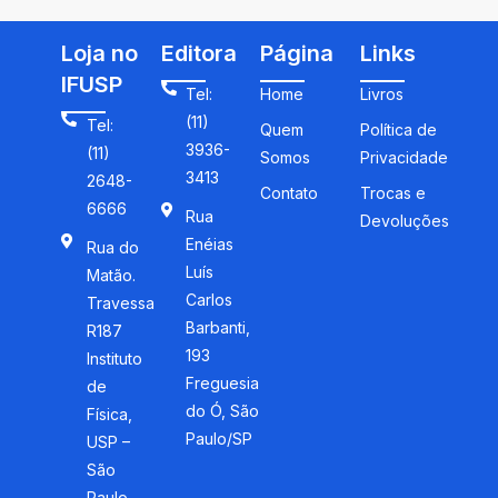
Loja no
Editora
Página
Links
IFUSP
Tel:
Home
Livros
(11)
Tel:
Quem
Política de
3936-
(11)
Somos
Privacidade
3413
2648-
Contato
Trocas e
6666
Rua
Devoluções
Enéias
Rua do
Luís
Matão.
Carlos
Travessa
Barbanti,
R187
193
Instituto
Freguesia
de
do Ó, São
Física,
Paulo/SP
USP –
São
Paulo