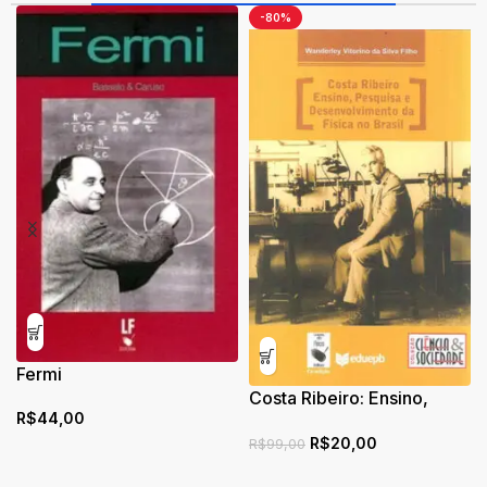
-80%
Fermi
Costa Ribeiro: Ensino,
R$
44,00
Pesquisa e
R$
20,00
Desenvolvimento da Física
R$
99,00
no Brasil