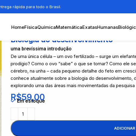
trega rápida para todo o Brasil.
Home
Física
Química
Matemática
Exatas
Humanas
Biológi
Biologia do desenvolvimento
uma brevíssima introdução
De uma única célula – um ovo fertilizado – surge um elef
prodígio? Como o ovo “sabe” o que se tornar? Como ele se 
cérebro, na unha – cada pequeno detalhe do feto em cresci
conhece atualmente sobre a biologia do desenvolvimento, di
explorando uma das áreas mais movimentadas da pesquisa c
R$
59,00
Em estoque
ADICIONAR