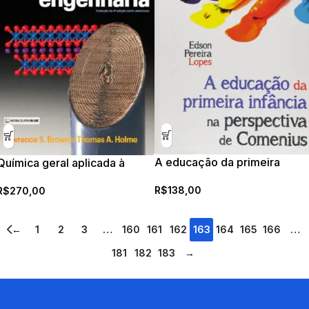
A educação da primeira
Química geral aplicada à
infância na perspectiva de
engenharia
R$
138,00
R$
270,00
Comenius
←
1
2
3
…
160
161
162
163
164
165
166
…
181
182
183
→