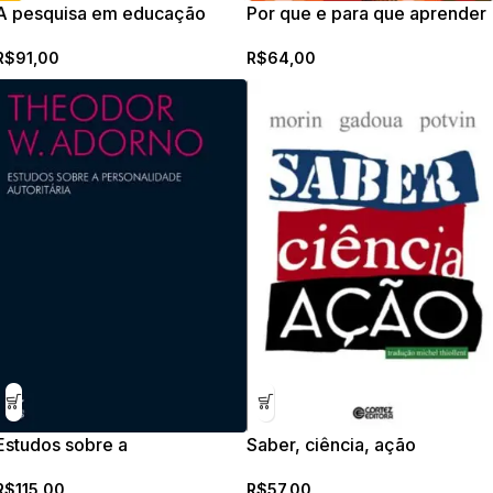
A pesquisa em educação
Por que e para que aprender
matemática
a matemática?
R$
91,00
R$
64,00
Estudos sobre a
Saber, ciência, ação
personalidade autoritária
R$
57,00
R$
115,00