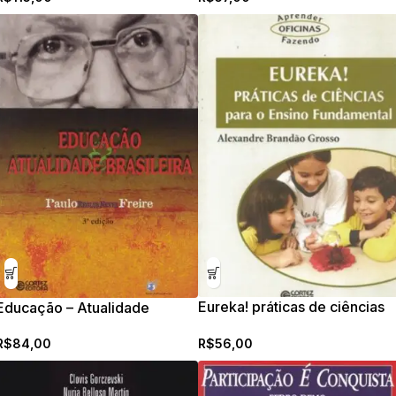
Eureka! práticas de ciências
Educação – Atualidade
para o ensino fundamental
brasileira
R$
56,00
R$
84,00