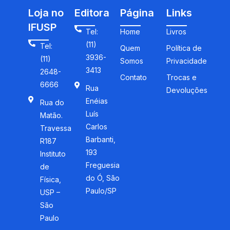
Loja no
Editora
Página
Links
IFUSP
Tel:
Home
Livros
(11)
Tel:
Quem
Política de
3936-
(11)
Somos
Privacidade
3413
2648-
Contato
Trocas e
6666
Rua
Devoluções
Enéias
Rua do
Luís
Matão.
Carlos
Travessa
Barbanti,
R187
193
Instituto
Freguesia
de
do Ó, São
Física,
Paulo/SP
USP –
São
Paulo