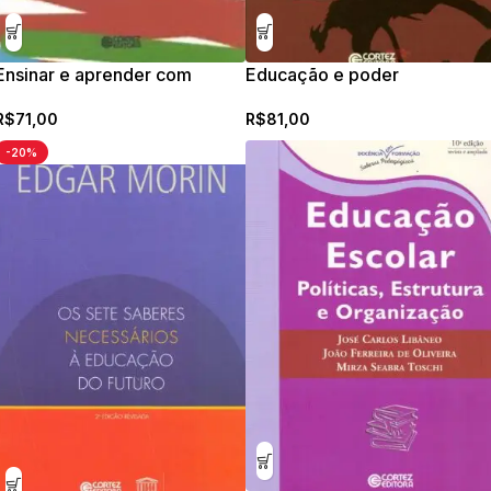
Ensinar e aprender com
Educação e poder
pesquisa no ensino médio
R$
81,00
R$
71,00
-20%