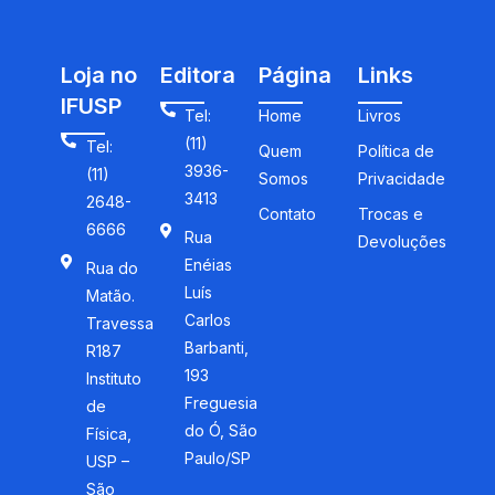
Loja no
Editora
Página
Links
IFUSP
Tel:
Home
Livros
(11)
Tel:
Quem
Política de
3936-
(11)
Somos
Privacidade
3413
2648-
Contato
Trocas e
6666
Rua
Devoluções
Enéias
Rua do
Luís
Matão.
Carlos
Travessa
Barbanti,
R187
193
Instituto
Freguesia
de
do Ó, São
Física,
Paulo/SP
USP –
São