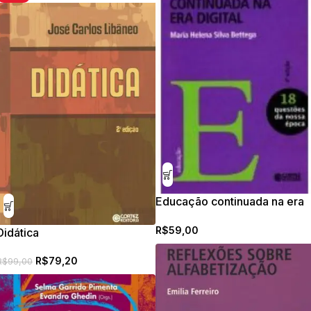
Educação continuada na era
digital
R$
59,00
Didática
R$
79,20
R$
99,00