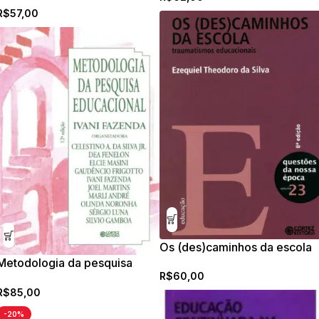
R$
57,00
Os (des)caminhos da escola
Metodologia da pesquisa
R$
60,00
educacional
R$
85,00
-20%