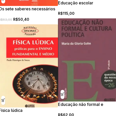
Educação escolar
Os sete saberes necessários
R$
115,00
à educação do futuro
R$
50,40
R$
63,00
Educação não formal e
cultura política
Física lúdica
R$
62,00