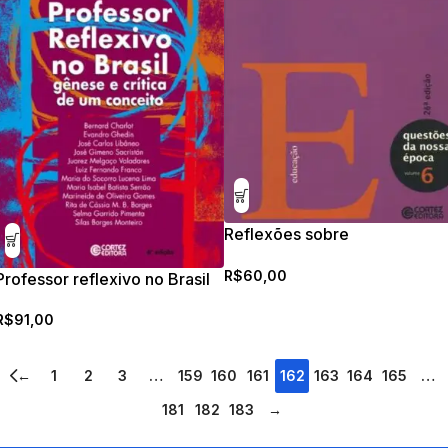
Reflexões sobre
alfabetização
R$
60,00
Professor reflexivo no Brasil
R$
91,00
←
1
2
3
…
159
160
161
162
163
164
165
…
181
182
183
→