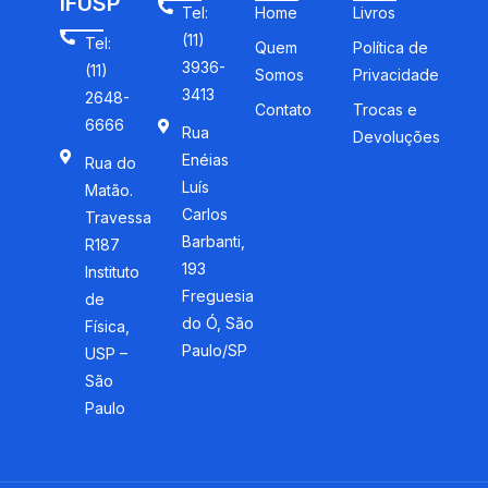
IFUSP
Tel:
Home
Livros
(11)
Tel:
Quem
Política de
3936-
(11)
Somos
Privacidade
3413
2648-
Contato
Trocas e
6666
Rua
Devoluções
Enéias
Rua do
Luís
Matão.
Carlos
Travessa
Barbanti,
R187
193
Instituto
Freguesia
de
do Ó, São
Física,
Paulo/SP
USP –
São
Paulo