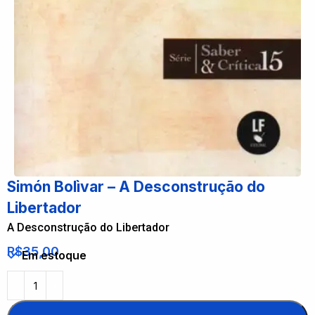
Simón Bolìvar – A Desconstrução do
Libertador
A Desconstrução do Libertador
R$
35,00
Em estoque