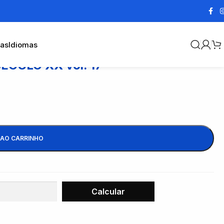
cas
Idiomas
CULO XX vol. 17
 AO CARRINHO