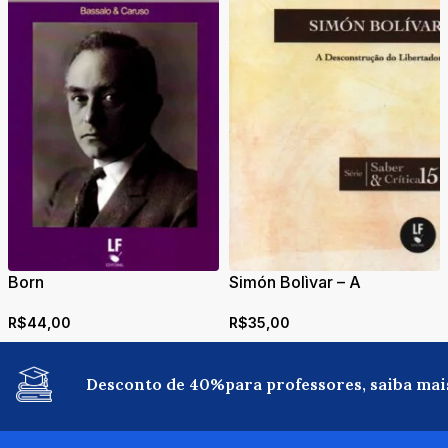
Born
Simón Bolìvar – A
Desconstrução do
R$
44,00
R$
35,00
Libertador
Desconto de 40%para professores, saiba mai