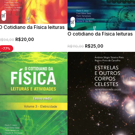
O Cotidiano da Física leituras
e atividades, volume 2:
O cotidiano da Física leituras
R$
20,00
termologia, óptica e ondas
e atividades, volume 1:
R$
94,00
R$
25,00
mecânica: ensino médio
R$
110,00
-77%