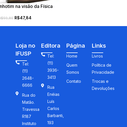
Inhotim na visão da Física
R$
47,84
R$
59,80
Loja no
Editora
Página
Links
IFUSP
Tel:
Home
Livros
(11)
Tel:
Quem
Política de
3936-
(11)
Somos
Privacidade
3413
2648-
Contato
Trocas e
6666
Rua
Devoluções
Enéias
Rua do
Luís
Matão.
Carlos
Travessa
Barbanti,
R187
193
Instituto