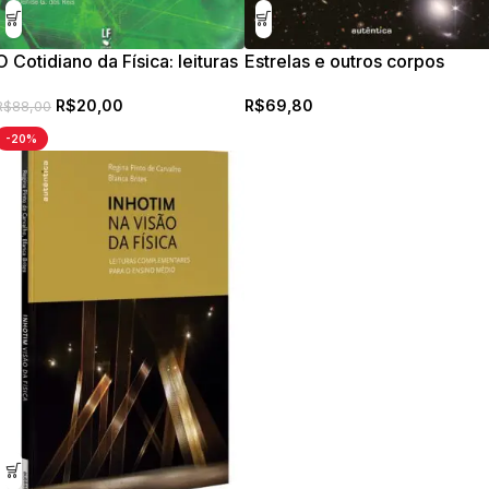
O Cotidiano da Física: leituras
Estrelas e outros corpos
e atividades, volume 3:
celestes
R$
20,00
R$
69,80
eletricidade
R$
88,00
-20%