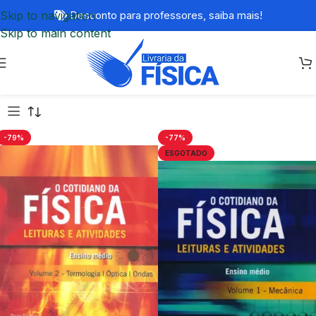
Skip to navigation
Desconto para professores,
saiba mais!
Skip to main content
-79%
-77%
ESGOTADO