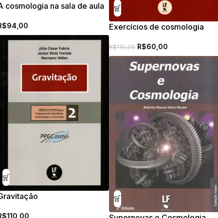
A cosmologia na sala de aula
R$
94,00
Exercícios de cosmologia
R$
60,00
R$
110,00
Gravitação
R$
110,00
Supernovas e Cosmologia