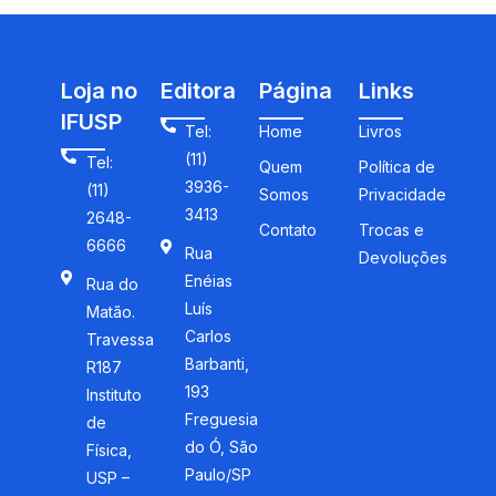
Loja no
Editora
Página
Links
IFUSP
Tel:
Home
Livros
(11)
Tel:
Quem
Política de
3936-
(11)
Somos
Privacidade
3413
2648-
Contato
Trocas e
6666
Rua
Devoluções
Enéias
Rua do
Luís
Matão.
Carlos
Travessa
Barbanti,
R187
193
Instituto
Freguesia
de
do Ó, São
Física,
Paulo/SP
USP –