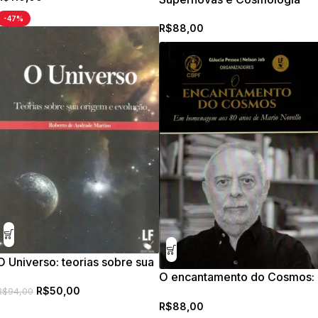
-47%
R$
88,00
O Universo: teorias sobre sua
O encantamento do Cosmos:
origem e evolução
R$
50,00
em homenagem aos 80 anos
R$
94,00
R$
88,00
de Mario Novello