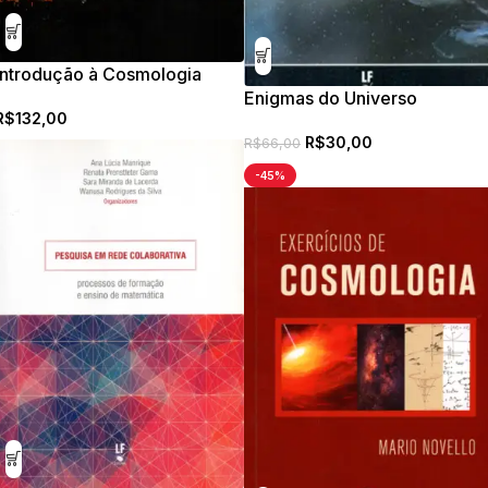
Introdução à Cosmologia
Moderna: Um Curso de
Enigmas do Universo
R$
132,00
Graduação
R$
30,00
R$
66,00
-45%