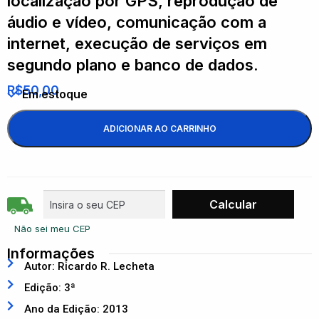
localização por GPS, reprodução de
áudio e vídeo, comunicação com a
internet, execução de serviços em
segundo plano e banco de dados.
R$
50,00
Em estoque
ADICIONAR AO CARRINHO
Não sei meu CEP
Informações
Autor: Ricardo R. Lecheta
Edição: 3ª
Ano da Edição: 2013