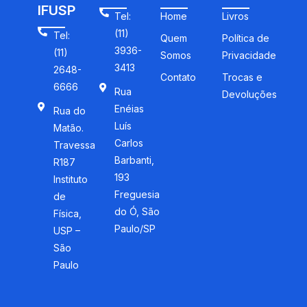
IFUSP
Tel:
Home
Livros
(11)
Tel:
Quem
Política de
3936-
(11)
Somos
Privacidade
3413
2648-
Contato
Trocas e
6666
Rua
Devoluções
Enéias
Rua do
Luís
Matão.
Carlos
Travessa
Barbanti,
R187
193
Instituto
Freguesia
de
do Ó, São
Física,
Paulo/SP
USP –
São
Paulo