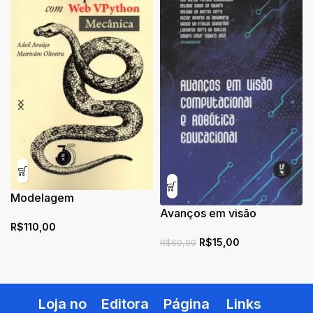
Modelagem
Computacional com Web
Avanços em visão
R$
110,00
VPython – Mecânica
computacional e robótica
R$
15,00
educacional
R$
60,00
Loja no
Editora
Página
Links