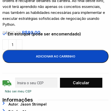
ordens e recuperar detalhes da carteira. Ao final deste livro,
você terá aprendido não apenas os conceitos essenciais,
mas também as habilidades necessárias para implementar e
executar estratégias sofisticadas de negociação usando
Python.
R$
80,00
R$
100,00
Em estoque (pode ser encomendado)
ADICIONAR AO CARRINHO
Não sei meu CEP
Informações
Autor: Jason Strimpel